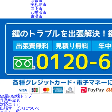
西条市
宇和島市
西予市
八幡浜市
東温市
鍵屋の鍵猿トップ
作業料金表
対応エリア
出張サービスについて