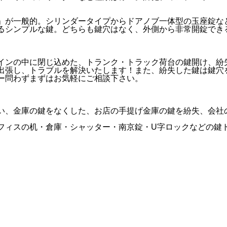
」が一般的。シリンダータイプからドアノブ一体型の玉座錠な
るシンプルな鍵。どちらも鍵穴はなく、外側から非常開錠でき
インの中に閉じ込めた、トランク・トラック荷台の鍵開け、紛
出張し、トラブルを解決いたします！また、紛失した鍵は鍵穴
ー問わずまずはお気軽にご相談下さい。
い、金庫の鍵をなくした、お店の手提げ金庫の鍵を紛失、会社
フィスの机・倉庫・シャッター・南京錠・U字ロックなどの鍵