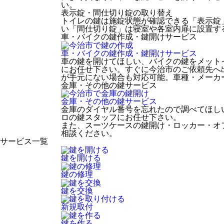
い。
表示錠・間仕切り錠の取り替え
トイレの鍵は施錠状態が確認できる「表示錠
い「間仕切り錠」は寝室や各室内扉に設置す
車・バイクの鍵作成・鍵開け
サービス
車・バイクの鍵作成・鍵開け
サービス
車の鍵を開けてほしい、バイクの鍵をメット
にお任せ下さい。すぐに今治市のご依頼先へ
が手元にない場合も対応可能。車種・メーカ
金庫・その他の鍵
サービス
金庫・その他の鍵
サービス
金庫のダイヤル番号を忘れたので調べてほし
ロの鍵スタッフにお任せ下さい。
また、スーツケースの鍵開け・ロッカー・オ
相談ください。
サービス一覧
鍵を開ける
鍵の修理
鍵を交換
新規取付
鍵を作る