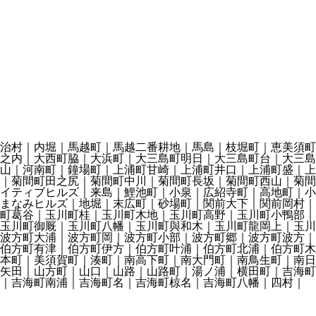
治村｜内堀｜馬越町｜馬越二番耕地｜馬島｜枝堀町｜恵美須町
之内｜大西町脇｜大浜町｜大三島町明日｜大三島町台｜大三島
山｜河南町｜鐘場町｜上浦町甘崎｜上浦町井口｜上浦町盛｜上
｜菊間町田之尻｜菊間町中川｜菊間町長坂｜菊間町西山｜菊間
イティブヒルズ｜来島｜鯉池町｜小泉｜広紹寺町｜高地町｜小
まなみヒルズ｜地堀｜末広町｜砂場町｜関前大下｜関前岡村｜
町葛谷｜玉川町桂｜玉川町木地｜玉川町高野｜玉川町小鴨部｜
玉川町御厩｜玉川町八幡｜玉川町與和木｜玉川町龍岡上｜玉川
波方町大浦｜波方町岡｜波方町小部｜波方町郷｜波方町波方｜
伯方町有津｜伯方町伊方｜伯方町叶浦｜伯方町北浦｜伯方町木
本町｜美須賀町｜湊町｜南高下町｜南大門町｜南鳥生町｜南日
矢田｜山方町｜山口｜山路｜山路町｜湯ノ浦｜横田町｜吉海町
庄｜吉海町南浦｜吉海町名｜吉海町椋名｜吉海町八幡｜四村｜