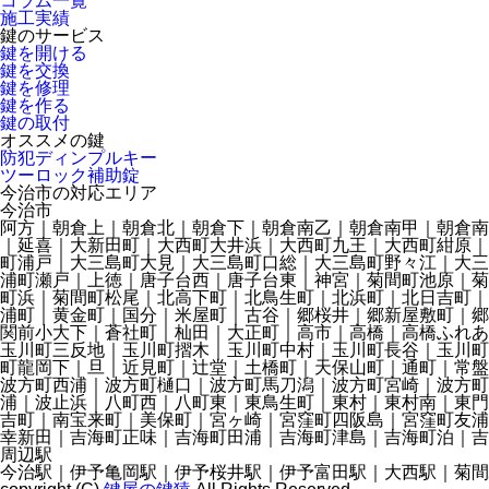
コラム一覧
施工実績
鍵のサービス
鍵を開ける
鍵を交換
鍵を修理
鍵を作る
鍵の取付
オススメの鍵
防犯ディンプルキー
ツーロック補助錠
今治市の対応エリア
今治市
阿方｜朝倉上｜朝倉北｜朝倉下｜朝倉南乙｜朝倉南甲｜朝倉南
｜延喜｜大新田町｜大西町大井浜｜大西町九王｜大西町紺原｜
町浦戸｜大三島町大見｜大三島町口総｜大三島町野々江｜大三
浦町瀬戸｜上徳｜唐子台西｜唐子台東｜神宮｜菊間町池原｜菊
町浜｜菊間町松尾｜北高下町｜北鳥生町｜北浜町｜北日吉町｜
浦町｜黄金町｜国分｜米屋町｜古谷｜郷桜井｜郷新屋敷町｜郷
関前小大下｜蒼社町｜杣田｜大正町｜高市｜高橋｜高橋ふれあ
玉川町三反地｜玉川町摺木｜玉川町中村｜玉川町長谷｜玉川町
町龍岡下｜旦｜近見町｜辻堂｜土橋町｜天保山町｜通町｜常盤
波方町西浦｜波方町樋口｜波方町馬刀潟｜波方町宮崎｜波方町
浦｜波止浜｜八町西｜八町東｜東鳥生町｜東村｜東村南｜東門
吉町｜南宝来町｜美保町｜宮ヶ崎｜宮窪町四阪島｜宮窪町友浦
幸新田｜吉海町正味｜吉海町田浦｜吉海町津島｜吉海町泊｜
周辺駅
今治駅｜伊予亀岡駅｜伊予桜井駅｜伊予富田駅｜大西駅｜菊間