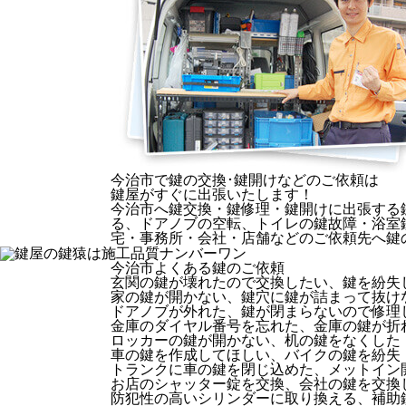
今治市
で鍵の交換･鍵開けなどのご依頼は
鍵屋がすぐに出張いたします！
今治市へ鍵交換・鍵修理・鍵開けに出張する
る、ドアノブの空転、トイレの鍵故障・浴室錠
宅・事務所・会社・店舗などのご依頼先へ鍵
今治市
よくある鍵のご依頼
玄関の鍵が壊れたので交換したい、鍵を紛失
家の鍵が開かない、鍵穴に鍵が詰まって抜け
ドアノブが外れた、鍵が閉まらないので修理
金庫のダイヤル番号を忘れた、金庫の鍵が折
ロッカーの鍵が開かない、机の鍵をなくした
車の鍵を作成してほしい、バイクの鍵を紛失
トランクに車の鍵を閉じ込めた、メットイン
お店のシャッター錠を交換、会社の鍵を交換
防犯性の高いシリンダーに取り換える、補助