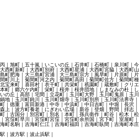
丙｜旭町｜五十嵐｜いこいの丘｜石井町｜石橋町｜泉川町｜今
大西町新町｜大西町別府｜大西町星浦｜大西町宮脇｜大西町山
島町肥海｜大三島町宮浦｜大三島町宗方｜風早町｜片原町｜片
間町川上｜菊間町河之内｜菊間町高田｜菊間町佐方｜菊間町種
北宝来町｜喜田村｜衣干町｜共栄町｜祇園町｜蔵敷町｜クリエ
本町｜郷六ケ内町｜栄町｜桜井｜桜井団地｜しまなみの杜｜し
いの丘｜高部｜宅間｜立花町｜玉川町大野｜玉川町鬼原｜玉川
鍋地｜玉川町鈍川｜玉川町畑寺｜玉川町別所｜玉川町法界寺｜
町｜徳重｜富田新港｜中寺｜中浜町｜中日吉町｜中堀｜長沢｜
森上｜波方町養老｜にぎわい広場｜新谷｜登畑｜野間｜拝志｜
町｜古国分｜別宮町｜別名｜本町｜孫兵衛作｜町谷｜松木｜松
｜宮窪町早川｜宮窪町宮窪｜宮窪町余所国｜宮下町｜室屋町｜
吉海町名駒｜吉海町仁江｜吉海町福田｜吉海町臥間｜吉海町本
駅｜波方駅｜波止浜駅｜