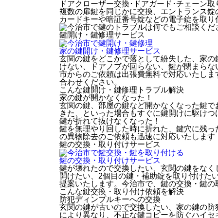
ドアクローザー交換･ドアガード･チェーン取
複数の扉鍵を同じかに交換、エントランス錠
カードキーや暗証番号錠などの電子錠を取り
鍵開け・鍵修理
サービス
家の鍵開け・鍵修理
サービス
玄関の鍵をどこかで落として紛失した、家の
けない、ドアノブが回らない、鍵が閉まらな
市からのご依頼は出張費無料で対応いたしま
合わせください。
こんな鍵開け・鍵修理トラブル解決
家の鍵が開かなくなった！
玄関の鍵、部屋の鍵など開かなくなった鍵で
きた、といった場合もすぐに鍵開けに駆けつ
鍵が折れて抜けなくなった！
鍵を無理やり回した時に折れた、鍵穴に残っ
の異物除去のご依頼も迅速に対応いたします
鍵の交換・取り付け
サービス
鍵の交換・取り付け
サービス
鍵が壊れたので交換したい、玄関の鍵をなく
開けたい、2個目の鍵・補助錠を取り付けた
提案いたします。今治市で、鍵の交換・鍵の
こんな鍵交換・取り付け依頼を解決
防犯ディンプルキーへの交換
玄関の鍵が古いので交換したい、家の鍵の防
により異なり、不正な鍵コピーを防ぐハイセ