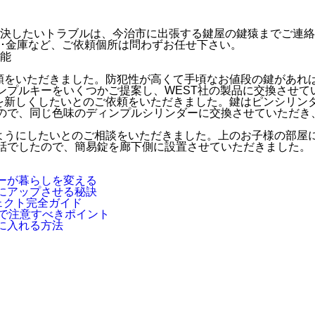
決したいトラブルは、今治市に出張する鍵屋の鍵猿までご連絡
ク･金庫など、ご依頼個所は問わずお任せ下さい。
依頼をいただきました。防犯性が高くて手頃なお値段の鍵があ
ンプルキーをいくつかご提案し、WEST社の製品に交換させて
ブを新しくしたいとのご依頼をいただきました。鍵はピンシリ
ので、同じ色味のディンプルシリンダーに交換させていただき
るようにしたいとのご相談をいただきました。上のお子様の部
話でしたので、簡易錠を廊下側に設置させていただきました。
ーが暮らしを変える
にアップさせる秘訣
ェクト完全ガイド
換で注意すべきポイント
に入れる方法