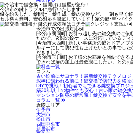
今治市
の鍵トラブルに急行いたします
鍵を紛失した、鍵開け・鍵作成・鍵の交換など、一刻も早く解
セル料も無料、安心対応を徹底しています！家の鍵･車･バイ
今治市での出張対応例
[今治市菊間町] お引っ越し先の鍵交換のご
たので、玄関の錠ケースに対応しているディ
[今治市大西町] 新しい事務所の鍵とドアノ
ルキーにして防犯性も上げたいとの事でした
だきました。
[今治市玉川町] お子様のお部屋を施錠でき
できれば扉の加工は最低限にしたい、とのお
コラム
古い錠前にサヨナラ！最新鍵交換テクノロジ
泥棒に狙われる前に！鍵交換で防犯力を格段
DIYで挑戦！初心者でもできる鍵交換プロジ
築30年以上の物件でも安心！古い家の鍵交
マンション防犯の新常識！鍵交換で安全を手
コラム一覧
近隣エリア
伊予市
大洲市
松山市
四国中央市
新居浜市