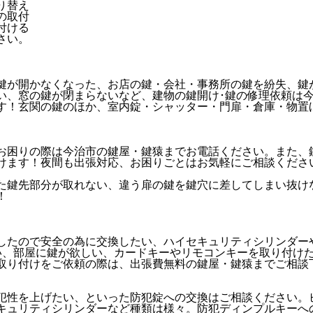
り替え
の取付
付ける
鍵が開かなくなった、お店の鍵・会社・事務所の鍵を紛失、鍵
い、窓の鍵が閉まらないなど、建物の鍵開け･鍵の修理依頼は
す！玄関の鍵のほか、室内錠・シャッター・門扉・倉庫・物置
お困りの際は今治市の鍵屋・鍵猿までお電話ください。また、
けます！夜間も出張対応、お困りごとはお気軽にご相談くださ
た鍵先部分が取れない、違う扉の鍵を鍵穴に差してしまい抜け
！
したので安全の為に交換したい、ハイセキュリティシリンダー
い、部屋に鍵が欲しい、カードキーやリモコンキーを取り付け
取り付けをご依頼の際は、出張費無料の鍵屋・鍵猿までご相談
犯性を上げたい、といった防犯錠への交換はご相談ください。
キュリティシリンダーなど種類は様々。防犯ディンプルキーへ