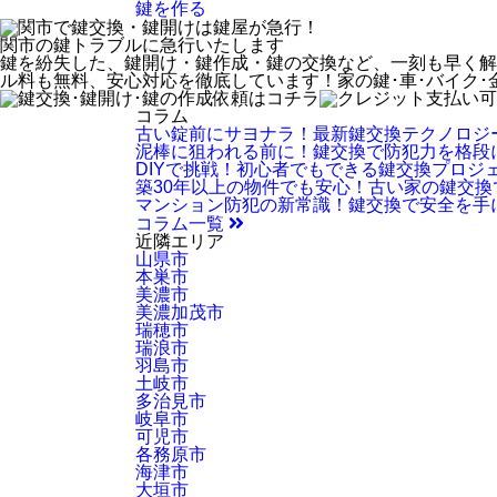
鍵を作る
関市
の鍵トラブルに急行いたします
鍵を紛失した、鍵開け・鍵作成・鍵の交換など、一刻も早く解
ル料も無料、安心対応を徹底しています！家の鍵･車･バイク
コラム
古い錠前にサヨナラ！最新鍵交換テクノロジ
泥棒に狙われる前に！鍵交換で防犯力を格段
DIYで挑戦！初心者でもできる鍵交換プロジ
築30年以上の物件でも安心！古い家の鍵交
マンション防犯の新常識！鍵交換で安全を手
コラム一覧
近隣エリア
山県市
本巣市
美濃市
美濃加茂市
瑞穂市
瑞浪市
羽島市
土岐市
多治見市
岐阜市
可児市
各務原市
海津市
大垣市