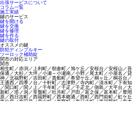
出張サービスについて
コラム一覧
施工実績
鍵のサービス
鍵を開ける
鍵を交換
鍵を修理
鍵を作る
鍵の取付
オススメの鍵
防犯ディンプルキー
ツーロック補助錠
関市の対応エリア
関市
相生町／赤渕／上利町／朝倉町／旭ケ丘／安桜台／安桜山／吾
保通／大杉／大坪／小瀬～小瀬南／小野／尾太町／小屋名／貸
神／北福野町／吉田町／貴船町／希望ケ丘／桐ヶ丘／桐谷台／
王通西／四季ノ台／十軒町／志津野／寺内町／清水町／下有知
／関口町／関ノ上／千年町／千疋／千疋北／側島／大平台／大
新町／塔ノ洞／常盤町／吐月町／戸田／富之保／富本町／豊岡
原／西日吉町／西福野町／西本郷通／西町／西門前町／虹ケ丘
東仙房／東田原／東出町／東野町／東日吉町／東福野町／東本
通／平和通／保明／北仙房／星ケ丘／洞戸阿部～洞戸飛瀬／本
宮河町／宮地町／美和町／向西仙房／武芸川町跡部～武芸川町
周辺駅
関富岡駅｜関口駅｜刃物会館前駅｜関駅｜関市役所前駅｜関下
copyright (C)
鍵屋の鍵猿
All Rights Reserved