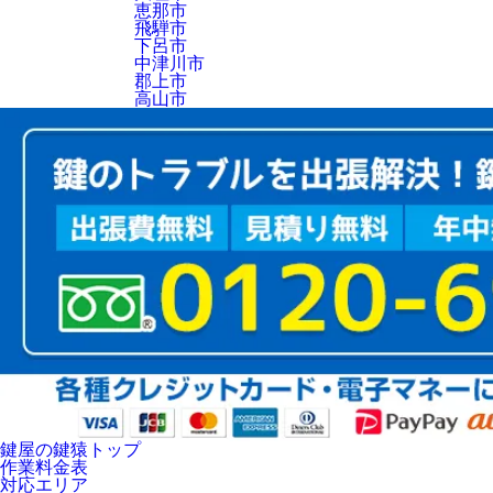
恵那市
飛騨市
下呂市
中津川市
郡上市
高山市
鍵屋の鍵猿トップ
作業料金表
対応エリア