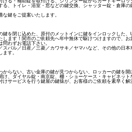
付ける・補助錠を取付ける、シリンダー錠からカードキーロッ
する、トイレ・浴室・窓などの鍵交換、シャッター錠・倉庫の
適な鍵をご提案いたします。
の鍵を閉じ込めた、原付のメットインに鍵をインロックした、
たします！関市のご依頼先へ年中無休で駆けつけますので、お
は問わずお電話下さい。
／スバル／日産／三菱／カワサキ／ヤマハなど、その他の日本
します。
わからない、古い金庫の鍵が見つからない、ロッカーの鍵を開
開け、ダイヤル錠・南京錠、棚・ショーケース・キャビネット
付けサービスを行う鍵屋の鍵猿が、お客様のご依頼を素早く解