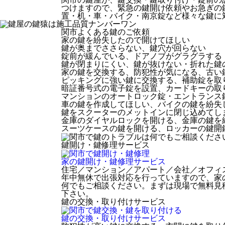
つけますので、緊急の鍵開け依頼やお急ぎの
置・机・車・バイク・南京錠など様々な鍵に
関市
よくある鍵のご依頼
家の鍵を紛失したので開けてほしい
鍵が奥までささらない、鍵穴が回らない
錠前が緩んでいる、ドアノブがグラグラする
鍵が閉まりにくい、鍵が抜けない・折れた鍵
家の鍵を交換する、防犯性が気になる、古い
ピッキングに強い鍵に交換する、補助錠を取
暗証番号式の電子錠を設置、カードキーの取
マンションのオートロック錠・エントランス
車の鍵を作成してほしい、バイクの鍵を紛失
鍵をスクーターのメットインに閉じ込めてし
金庫のダイヤルロックを開ける、金庫の鍵を
スーツケースの鍵を開ける、ロッカーの鍵開
鍵開け・鍵修理
サービス
家の鍵開け・鍵修理
サービス
住宅／マンション／アパート／会社／オフィ
年中無休で出張対応を行っていますので、家
何でもご相談ください。まずは現場で無料見
下さい。
鍵の交換・取り付け
サービス
鍵の交換・取り付け
サービス