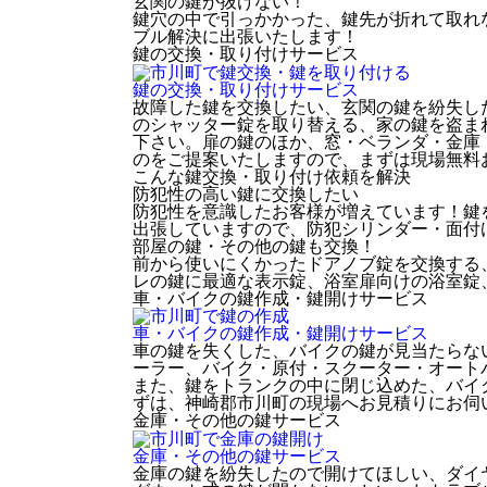
玄関の鍵が抜けない！
鍵穴の中で引っかかった、鍵先が折れて取れ
ブル解決に出張いたします！
鍵の交換・取り付け
サービス
鍵の交換・取り付け
サービス
故障した鍵を交換したい、玄関の鍵を紛失し
のシャッター錠を取り替える、家の鍵を盗ま
下さい。扉の鍵のほか、窓・ベランダ・金庫
のをご提案いたしますので、まずは現場無料
こんな鍵交換・取り付け依頼を解決
防犯性の高い鍵に交換したい
防犯性を意識したお客様が増えています！鍵
出張していますので、防犯シリンダー・面付
部屋の鍵・その他の鍵も交換！
前から使いにくかったドアノブ錠を交換する
レの鍵に最適な表示錠、浴室扉向けの浴室錠
車・バイクの鍵作成・鍵開け
サービス
車・バイクの鍵作成・鍵開け
サービス
車の鍵を失くした、バイクの鍵が見当たらな
ーラー、バイク・原付・スクーター・オート
また、鍵をトランクの中に閉じ込めた、バイ
ずは、神崎郡市川町の現場へお見積りにお伺
金庫・その他の鍵
サービス
金庫・その他の鍵
サービス
金庫の鍵を紛失したので開けてほしい、ダイ