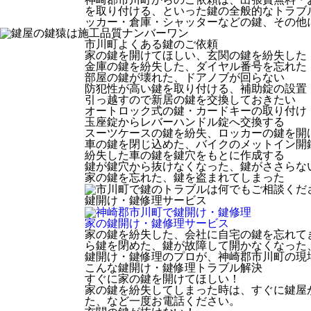
を取り付ける、といった鍵の全般的なトラブ
ッカー・倉庫・シャッターなどの鍵、その他
市川町
よくある鍵のご依頼
家の鍵を開けてほしい、玄関の鍵を紛失した
金庫の鍵を紛失した、ダイヤル番号を忘れた
部屋の鍵が壊れた、ドアノブが回らない
防犯性が高い鍵を取り付ける、補助錠の設置
引っ越すので新居の鍵を交換しておきたい
オートロック式の鍵・カードキーの取り付け
玉座錠からレバーハンドル錠へ交換する
スーツケースの鍵を紛失、ロッカーの鍵を開
車の鍵を閉じ込めた、バイクのメットイン開
紛失した車の鍵を鍵穴をもとに作成する
鍵が鍵穴から抜けなくなった、鍵がささらな
家の鍵を忘れた、鍵を盗まれてしまった
鍵開け・鍵修理
サービス
家の鍵開け・鍵修理
サービス
家の鍵を紛失した、会社に自宅の鍵を忘れて
ら鍵を閉めた、鍵が故障して開かなくなった
鍵開け・鍵修理のプロが、神崎郡市川町の現
こんな鍵開け・鍵修理トラブル解決
すぐに家の鍵を開けてほしい！
家の鍵を紛失してしまった時は、すぐに鍵屋
た、など一度お電話ください。