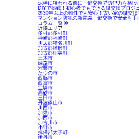
泥棒に狙われる前に！鍵交換で防犯力を格段
DIYで挑戦！初心者でもできる鍵交換プロジ
築30年以上の物件でも安心！古い家の鍵交
マンション防犯の新常識！鍵交換で安全を手
コラム一覧
近隣エリア
多可郡多可町
神崎郡福崎町
川辺郡猪名川町
加古郡播磨町
加古郡稲美町
三木市
姫路市
宍粟市
たつの市
西脇市
西宮市
宝塚市
高砂市
三田市
丹波篠山市
川西市
加東市
加西市
加古川市
小野市
揖保郡太子町
伊丹市