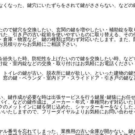
なくなった、鍵穴にいたずらをされて鍵がささらない、などの
たので鍵穴を交換したい、玄関の鍵を増やしたい・補助錠を取
れた、引き戸の古い錠前を使いやすいものに取り替える、その
・倉庫・物置など、鍵の種類は問わず対応いたします。また、
お見積りからお気軽にご相談下さい。
を紛失した時、防犯性を上げたいので鍵を交換したい時、など
け錠・室内錠などの交換・取り付けはお気軽にお電話ください
、トイレの鍵が古い、脱衣所に鍵が欲しい、といった建物の鍵
、窓の鍵・ベランダ・室内ドア・スライドドア・引き戸の鍵な
い、鍵作成が必要な時は出張サービスを行う鍵屋･鍵猿にお任
バイ、などの鍵作成は、メーカー・年式・車種問わず対応いた
クのメットインに鍵を閉じ込めた、シャッターキーをなくした
いいたしますので、フリーダイヤルよりお気軽にお問い合わせ
ヤル番号を忘れてしまった、業務用の古い金庫が開かない、鍵