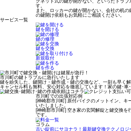
グネット式の鍵が開かない、といったトラブ
す。
また、ロッカーの鍵が開かない、会社の机の
の鍵開け依頼もお気軽にご相談ください。
サービス一覧
鍵を開ける
鍵の修理
鍵を交換
新規取付
鍵を作る
市川町
の鍵トラブルに急行いたします
鍵を紛失した、鍵開け・鍵作成・鍵の交換など、一刻も早く解
キャンセル料も無料、安心対応を徹底しています！家の鍵･車
市川町での出張対応例
[神崎郡市川町] 原付バイクのメットイン、
いたしました。
[神崎郡市川町] 空き家の玄関解錠と鍵交換
です。
コラム
古い錠前にサヨナラ！最新鍵交換テクノロジ