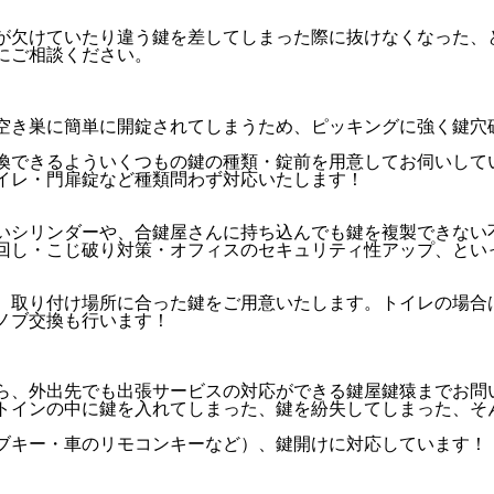
が欠けていたり違う鍵を差してしまった際に抜けなくなった、
にご相談ください。
空き巣に簡単に開錠されてしまうため、ピッキングに強く鍵穴
換できるよういくつもの鍵の種類・錠前を用意してお伺いして
イレ・門扉錠など種類問わず対応いたします！
いシリンダーや、合鍵屋さんに持ち込んでも鍵を複製できない
回し・こじ破り対策・オフィスのセキュリティ性アップ、とい
、取り付け場所に合った鍵をご用意いたします。トイレの場合
ノブ交換も行います！
ら、外出先でも出張サービスの対応ができる鍵屋鍵猿までお問
トインの中に鍵を入れてしまった、鍵を紛失してしまった、そ
ブキー・車のリモコンキーなど）、鍵開けに対応しています！