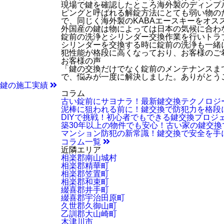
現場で鍵を確認したところ海外製のディンプ
ピングと呼ばれる解錠方法にとても弱い物の
で、同じく海外製のKABAエースキーをオス
外国産の鍵は物によっては日本の気候に合わ
錠前の洗浄とシリンダー交換作業を行いトラ
シリンダーを交換する時に錠前の洗浄も一緒
犯性能が格段に高くなっており、お客様のご
お客様の声
「鍵の交換だけでなく錠前のメンテナンスま
で、悩みが一度に解決しました。ありがとう
鍵の施工実績
コラム
古い錠前にサヨナラ！最新鍵交換テクノロジ
泥棒に狙われる前に！鍵交換で防犯力を格段
DIYで挑戦！初心者でもできる鍵交換プロジ
築30年以上の物件でも安心！古い家の鍵交
マンション防犯の新常識！鍵交換で安全を手
コラム一覧
近隣エリア
相楽郡南山城村
相楽郡精華町
相楽郡笠置町
相楽郡和束町
綴喜郡井手町
綴喜郡宇治田原町
久世郡久御山町
乙訓郡大山崎町
木津川市