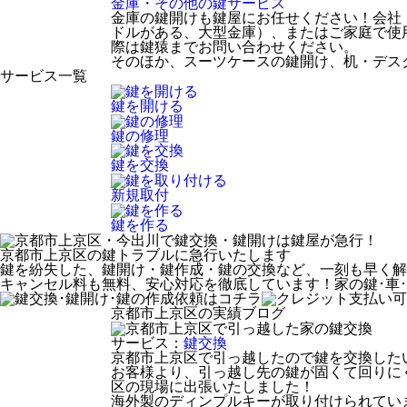
金庫・その他の鍵
サービス
金庫の鍵開けも鍵屋にお任せください！会社
ドルがある、大型金庫）、またはご家庭で使
際は鍵猿までお問い合わせください。
そのほか、スーツケースの鍵開け、机・デス
サービス一覧
鍵を開ける
鍵の修理
鍵を交換
新規取付
鍵を作る
京都市上京区
の鍵トラブルに急行いたします
鍵を紛失した、鍵開け・鍵作成・鍵の交換など、一刻も早く解
キャンセル料も無料、安心対応を徹底しています！家の鍵･車
京都市上京区の実績ブログ
サービス：
鍵交換
京都市上京区で引っ越したので鍵を交換した
お客様より、引っ越し先の鍵が固くて回りに
区の現場に出張いたしました！
海外製のディンプルキーが取り付けられてい