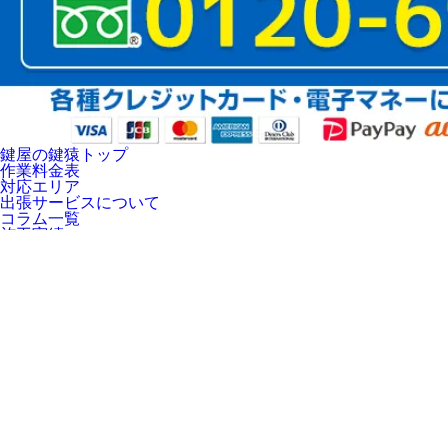
鍵屋の鍵猿トップ
作業料金表
対応エリア
出張サービスについて
コラム一覧
施工実績
鍵のサービス
鍵を開ける
鍵を交換
鍵を修理
鍵を作る
鍵の取付
オススメの鍵
防犯ディンプルキー
ツーロック補助錠
京都市上京区の対応エリア
京都市上京区
上京区の全域に出張いたします！
周辺駅