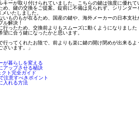
ルキーが取り付けられていました。こちらの鍵は強度に優れて
ため、鍵の交換をご提案。錠前に不備は見られず、シリンダー
スメいたしました。
ないものもが在るため、国産の鍵や、海外メーカーの日本支社
ブル解決！
に行ったため、交換前よりもスムーズに動くようになりました
希望に合う鍵になったかと思います。
で行ってくれたお陰で、前よりも楽に鍵の開け閉めが出来るよ
ございます。」
ーが暮らしを変える
にアップさせる秘訣
ェクト完全ガイド
換で注意すべきポイント
に入れる方法