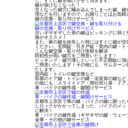
し、すぐに鍵を開けさせて頂きます。
鍵が抜けなくなった！
古くなった鍵穴に噛み込んでしまった鍵、鍵
理などを行いますので、お困りごとはお気軽
鍵の交換・取り付け
サービス
鍵の交換・取り付け
サービス
古いギザギザした形の鍵はピッキングに弱く
換がオススメ！
また、家の鍵を紛失した時にはすぐに鍵が交
ください。玄関錠・引き戸錠・室内の鍵・ト
こんな鍵交換・取り付け依頼を解決
防犯性が高い鍵穴をご用意いたします！
ピッキング・鍵穴壊しといった不正開錠に強
ご用意いたします！その他にも、サムターン
たします。
室内錠・トイレの鍵交換など
部屋のドア鍵・トイレの鍵・浴室扉の鍵など
の他にも、スライドドア・間仕切り扉・ドア
車・バイクの鍵作成・鍵開け
サービス
車・バイクの鍵作成・鍵開け
サービス
京都市上京区で車の鍵・バイクの鍵に困った
しロックがかかってしまった、バイクのメッ
に解決！
車・バイクの鍵作成（ギザギザの鍵・ウェー
金庫・その他の鍵
サービス