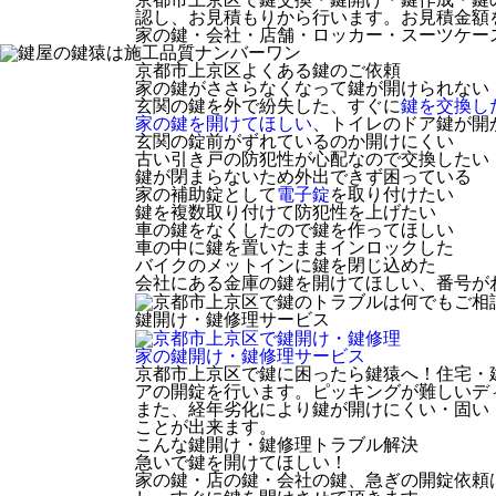
認し、お見積もりから行います。お見積金額
家の鍵・会社・店舗・ロッカー・スーツケー
京都市上京区
よくある鍵のご依頼
家の鍵がささらなくなって鍵が開けられない
玄関の鍵を外で紛失した、すぐに
鍵を交換し
家の鍵を開けてほしい
、トイレのドア鍵が開
玄関の錠前がずれているのか開けにくい
古い引き戸の防犯性が心配なので交換したい
鍵が閉まらないため外出できず困っている
家の補助錠として
電子錠
を取り付けたい
鍵を複数取り付けて防犯性を上げたい
車の鍵をなくしたので鍵を作ってほしい
車の中に鍵を置いたままインロックした
バイクのメットインに鍵を閉じ込めた
会社にある金庫の鍵を開けてほしい、番号が
鍵開け・鍵修理
サービス
家の鍵開け・鍵修理
サービス
京都市上京区で鍵に困ったら鍵猿へ！住宅・
アの開錠を行います。ピッキングが難しいデ
また、経年劣化により鍵が開けにくい・固い
ことが出来ます。
こんな鍵開け・鍵修理トラブル解決
急いで鍵を開けてほしい！
家の鍵・店の鍵・会社の鍵、急ぎの開錠依頼