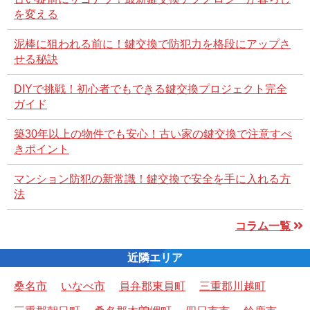
を変える
泥棒に狙われる前に！鍵交換で防犯力を格段にアップさ
せる秘訣
DIYで挑戦！初心者でもできる鍵交換プロジェクト完全
ガイド
築30年以上の物件でも安心！古い家の鍵交換で注意すべ
きポイント
マンション防犯の新常識！鍵交換で安全を手に入れる方
法
コラム一覧
近隣エリア
桑名市
いなべ市
員弁郡東員町
三重郡川越町