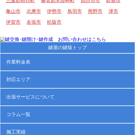
三重郡朝日町
桑名郡木曽岬町
四日市市
鈴鹿市
亀山市
志摩市
伊勢市
鳥羽市
熊野市
津市
伊賀市
名張市
松阪市
鍵屋の鍵猿トップ
作業料金表
対応エリア
出張サービスについて
コラム一覧
施工実績