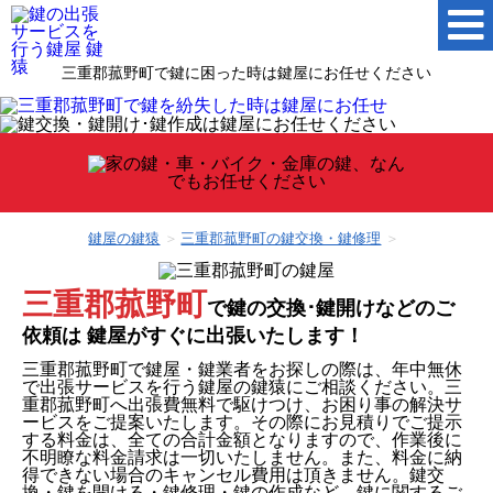
三重郡菰野町で鍵に困った時は鍵屋にお任せください
鍵屋の鍵猿
三重郡菰野町の鍵交換・鍵修理
三重郡菰野町
で鍵の交換･鍵開けなどのご
依頼は
鍵屋がすぐに出張いたします！
三重郡菰野町で鍵屋・鍵業者をお探しの際は、年中無休
で出張サービスを行う鍵屋の鍵猿にご相談ください。三
重郡菰野町へ出張費無料で駆けつけ、お困り事の解決サ
ービスをご提案いたします。その際にお見積りでご提示
する料金は、全ての合計金額となりますので、作業後に
不明瞭な料金請求は一切いたしません。また、料金に納
得できない場合のキャンセル費用は頂きません。鍵交
換・鍵を開ける・鍵修理・鍵の作成など、鍵に関するご