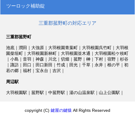
ツーロック補助錠
三重郡菰野町の対応エリア
三重郡菰野町
池底｜潤田｜大強原｜大羽根園青葉町｜大羽根園呉竹町｜大羽根
園柴垣町｜大羽根園新林町｜大羽根園並木通｜大羽根園松ケ枝町
｜小島｜音羽｜神森｜川北｜切畑｜菰野｜榊｜下村｜宿野｜杉谷
｜諏訪｜田口｜田口新田｜竹成｜田光｜千草｜永井｜根の平｜初
若の郷｜福村｜宝永台｜吉沢｜
周辺駅
大羽根園駅｜菰野駅｜中菰野駅｜湯の山温泉駅｜山上公園駅｜
copyright (C)
鍵屋の鍵猿
All Rights Reserved