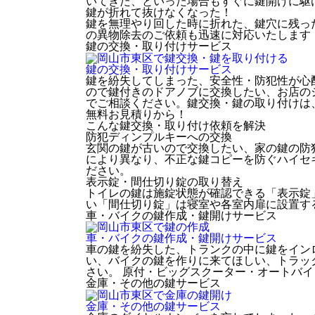
いてきた、といった場合もすぐに鍵開けに駆
鍵が折れて抜けなくなった！
鍵を無理やり回した時に折れた、鍵穴に残っ
の異物除去のご依頼も迅速に対応いたします
鍵の交換・取り付け
サービス
鍵の交換・取り付け
サービス
鍵を紛失してしまった、安全性・防犯性が心
ので鍵付きのドアノブに交換したい、お店の
でご相談ください。鍵交換・鍵の取り付けは
無料お見積りから！
こんな鍵交換・取り付け依頼を解決
防犯ディンプルキーへの交換
玄関の鍵が古いので交換したい、家の鍵の防
により異なり、不正な鍵コピーを防ぐハイセ
ださい。
表示錠・間仕切り錠の取り替え
トイレの鍵は施錠状態が確認できる「表示錠
い「間仕切り錠」は寝室や各室内扉に設置す
車・バイクの鍵作成・鍵開け
サービス
車・バイクの鍵作成・鍵開け
サービス
車の鍵を紛失した、トランクの中に鍵をイン
い、バイクの鍵を作りに来てほしい、トラッ
さい。 原付・ビッグスクーター・オートバ
金庫・その他の鍵
サービス
金庫・その他の鍵
サービス