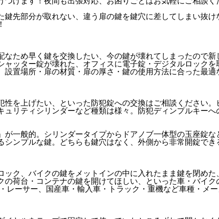
けつけます！夜間も出張対応、お困りごとはお気軽にご相談く
た鍵先部分が取れない、違う扉の鍵を鍵穴に差してしまい抜け
！
配なため早く鍵を交換したい、今の鍵が壊れてしまったので新
シャッター錠が壊れた、オフィスに電子錠・デジタルロックを
、設置場所・扉の材質・扉の厚さ・鍵の使用方法に合った最適
犯性を上げたい、といった防犯錠への交換はご相談ください。
キュリティシリンダーなど種類は様々。防犯ディンプルキーへ
」が一般的。シリンダータイプからドアノブ一体型の玉座錠な
るシンプルな鍵。どちらも鍵穴はなく、外側から非常開錠でき
ロック、バイクの鍵をメットインの中に入れたまま鍵を閉めた
クの荷台・コンテナの鍵を開けてほしい、といった車・バイク
イ・レーサー、国産車・輸入車・トラック・重機など車種・メ