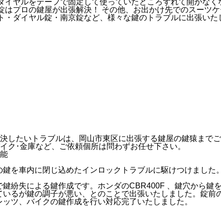
ダイヤルをテープで固定して使っていたところずれて開かなく
錠はプロの鍵屋が出張解決！ その他、お出かけ先でのスーツ
ト・ダイヤル錠・南京錠など、様々な鍵のトラブルに出張いた
決したいトラブルは、岡山市東区に出張する鍵屋の鍵猿までご
バイク･金庫など、ご依頼個所は問わずお任せ下さい。
車の鍵を車内に閉じ込めたインロックトラブルに駆けつけまし
で鍵紛失による鍵作成です。ホンダのCBR400F 、鍵穴から
きているが鍵の調子が悪い、とのことで出張いたしました。錠前
のレッツ、バイクの鍵作成を行い対応完了いたしました。