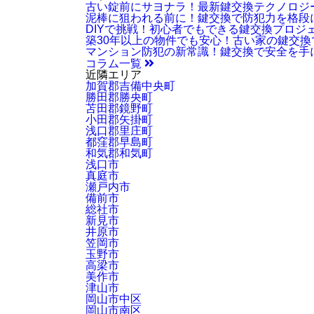
古い錠前にサヨナラ！最新鍵交換テクノロジ
泥棒に狙われる前に！鍵交換で防犯力を格段
DIYで挑戦！初心者でもできる鍵交換プロジ
築30年以上の物件でも安心！古い家の鍵交
マンション防犯の新常識！鍵交換で安全を手
コラム一覧
近隣エリア
加賀郡吉備中央町
勝田郡勝央町
苫田郡鏡野町
小田郡矢掛町
浅口郡里庄町
都窪郡早島町
和気郡和気町
浅口市
真庭市
瀬戸内市
備前市
総社市
新見市
井原市
笠岡市
玉野市
高梁市
美作市
津山市
岡山市中区
岡山市南区