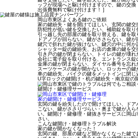
ッフが現場へと駆け付けますので、鍵の交換
出張費無料
で駆け付けます！ ]
岡山市東区
よくある鍵のご依頼
家の鍵紛失・鍵を開けてほしい、玄関の鍵交
防犯性が低い鍵を交換したい、補助錠を取り
引っ越し先の部屋の鍵を取り替える、鍵を取
ドアノブが回らない、鍵がささらない、鍵が
鍵穴で折れた鍵が抜けない、鍵穴の中に何か
シャッター錠の鍵紛失、お店の倉庫の鍵を交
引き戸の鍵が閉まらない、トイレの鍵が壊れ
会社に電子錠を取り付ける、エントランス錠
金庫の鍵が閉まらない、ダイヤル番号を忘れ
スーツケースの鍵が開かない、ロッカーの鍵
車の鍵紛失、バイクの鍵をメットインに閉じ
U字ロックの鍵開け・机の鍵紛失・南京錠の開
鍵開け・鍵修理
サービス
家の鍵開け・鍵修理
サービス
玄関の鍵を紛失したので開けてほしい、ドア
こない、鍵がささりづらい・奥まで鍵が入ら
い。鍵開け・鍵修理・鍵抜きサービスに岡山
さい。
こんな鍵開け・鍵修理トラブル解決
家の鍵が開かなくなった！
玄関の鍵、部屋の鍵など開かなくなった鍵で