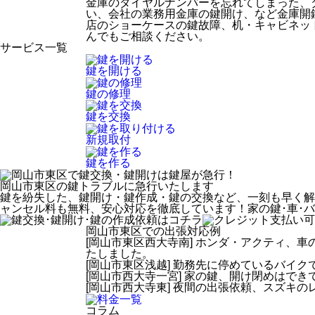
金庫のダイヤルナンバーを忘れてしまった、
い、会社の業務用金庫の鍵開け、など金庫開
店のショーケースの鍵故障、机・キャビネッ
んでもご相談ください。
サービス一覧
鍵を開ける
鍵の修理
鍵を交換
新規取付
鍵を作る
岡山市東区
の鍵トラブルに急行いたします
鍵を紛失した、鍵開け・鍵作成・鍵の交換など、一刻も早く解
ャンセル料も無料、安心対応を徹底しています！家の鍵･車･
岡山市東区での出張対応例
[岡山市東区西大寺南] ホンダ・アクティ、
たしました。
[岡山市東区浅越] 勤務先に停めているバイク
[岡山市西大寺一宮] 家の鍵、開け閉めはで
[岡山市西大寺東] 夜間の出張依頼、スズキ
コラム