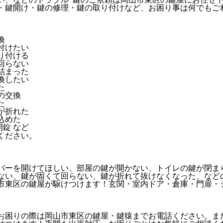
・鍵開け・鍵の修理・鍵の取り付けなど、お困り事は何でもご相
換
付けたい
り付ける
回らない
詰まった
換したい
た
の交換
た
が折れた
込めた
錠 など
バーを開けてほしい、部屋の鍵が開かない、トイレの鍵が閉ま
ない、鍵が固くて回らない、鍵が折れて抜けなくなった、など
市東区の鍵屋が駆けつけます！玄関・室内ドア・倉庫・門扉・
お困りの際は岡山市東区の鍵屋・鍵猿までお電話ください。ま