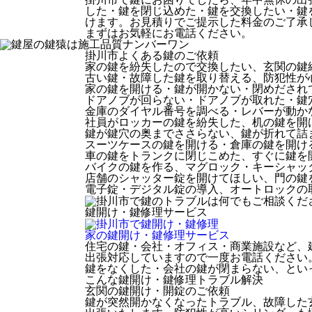
した・鍵を閉じ込めた・鍵を交換したい・鍵
けます。お見積りでご提示した料金のご了承
まずはお気軽にお電話ください。
掛川市
よくある鍵のご依頼
家の鍵を紛失したので交換したい、玄関の鍵
古い鍵・故障した鍵を取り替える、防犯性が
家の鍵を開ける・鍵が開かない・閉めだされ
ドアノブが回らない・ドアノブが取れた・鍵
金庫のダイヤル番号を調べる・レバーが動か
社員がロッカーの鍵を紛失した、机の鍵を開
鍵が鍵穴の奥までささらない、鍵が折れて詰
スーツケースの鍵を開ける・倉庫の鍵を開け
車の鍵をトランクに閉じこめた、すぐに鍵を
バイクの鍵を作る、マグロック・キーシャッ
店舗のシャッター錠を開けてほしい、門の鍵
電子錠・デジタル錠の導入、オートロックの
鍵開け・鍵修理
サービス
家の鍵開け・鍵修理
サービス
住宅の鍵・会社・オフィス・商業施設など、
出張対応していますので一度お電話ください
鍵をなくした・会社の鍵が閉まらない、とい
こんな鍵開け・鍵修理トラブル解決
玄関の鍵開け・開錠のご依頼
鍵が突然開かなくなったトラブル、故障した