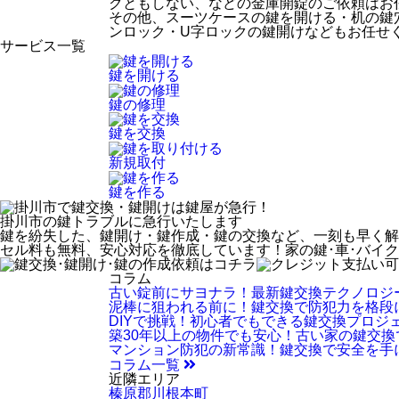
クともしない、などの金庫開錠のご依頼はお
その他、スーツケースの鍵を開ける・机の鍵
ンロック・U字ロックの鍵開けなどもお任せ
サービス一覧
鍵を開ける
鍵の修理
鍵を交換
新規取付
鍵を作る
掛川市
の鍵トラブルに急行いたします
鍵を紛失した、鍵開け・鍵作成・鍵の交換など、一刻も早く解
セル料も無料、安心対応を徹底しています！家の鍵･車･バイ
コラム
古い錠前にサヨナラ！最新鍵交換テクノロジ
泥棒に狙われる前に！鍵交換で防犯力を格段
DIYで挑戦！初心者でもできる鍵交換プロジ
築30年以上の物件でも安心！古い家の鍵交
マンション防犯の新常識！鍵交換で安全を手
コラム一覧
近隣エリア
榛原郡川根本町