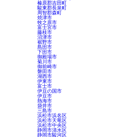
榛原郡吉田町
駿東郡長泉町
周智郡森町
焼津市
牧之原市
富士宮市
藤枝市
沼津市
裾野市
島田市
下田市
御殿場市
菊川市
御前崎市
磐田市
湖西市
伊東市
富士市
伊豆の国市
伊豆市
熱海市
袋井市
三島市
浜松市浜名区
浜松市天竜区
浜松市中央区
静岡市清水区
静岡市駿河区