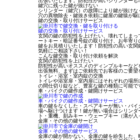
出張いたします。防犯性が高いシリンダーも
鍵穴に残った鍵が抜けない
シリンダー（鍵穴）の故障により鍵が抜けな
穴の異物除去・鍵抜き依頼に鍵屋の鍵猿が駆
鍵の交換・取り付け
サービス
鍵の交換・取り付け
サービス
玄関の鍵の防犯性を上げたい、壊れてしまっ
ートキー・暗証番号錠の取り付け、お年寄り
鍵をお見積りいたします！防犯性の高い玄関
気軽にご相談下さい！
こんな鍵交換・取り付け依頼を解決
玄関の防犯性を上げたい
防犯性が高いオススメのディンプルキーなど
出張無料、まずはご依頼先でお客様のご要望
トイレ・浴室・室内錠の交換
トイレや浴室扉・室内扉にはそれぞれの場所
の間仕切り錠など、豊富な鍵の種類に可能で
車・バイクの鍵作成・鍵開け
サービス
車・バイクの鍵作成・鍵開け
サービス
車の鍵をなくした・スペアキーが無い・バイ
場へ駆けつけます！鍵が無い場合はシリンダ
ト・重機、刻みキー・ウェーブキー（溝が入
金庫・その他の鍵
サービス
金庫・その他の鍵
サービス
金庫の鍵が開かない、金庫の鍵を紛失した、