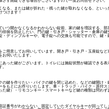
壊さず開錠できる場合がございますので一度お問合せ下さい。
くなる、または鍵が折れた・残った鍵が取れなくなる、といっ
けつけます！
ていつ開かなくなるかわからない錠前、家の鍵を増設する、部
の徘徊を防止したい、門の鍵・引き戸・シャッター・倉庫の鍵
錠・ディンプルキーや、電子錠への交換も可能ですので、鍵・
をご用意してお伺いしています。開き戸・引き戸・玉座錠など
をお伺いたします。
にあった鍵がございます。トイレには施錠状態が確認できる表
す。
クの鍵を作りたい・バイクの鍵を閉じ込めた、などの鍵開け・
ーをもとにお作りいたします。車・トラック・バイク・原付ス
った鍵）・リモコンキー・スマートキーなど鍵の種類は問わず
暗証番号がわからない、固定していたダイヤルキーが回ってし