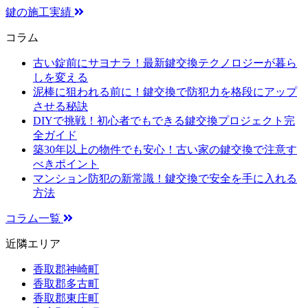
鍵の施工実績
コラム
古い錠前にサヨナラ！最新鍵交換テクノロジーが暮ら
しを変える
泥棒に狙われる前に！鍵交換で防犯力を格段にアップ
させる秘訣
DIYで挑戦！初心者でもできる鍵交換プロジェクト完
全ガイド
築30年以上の物件でも安心！古い家の鍵交換で注意す
べきポイント
マンション防犯の新常識！鍵交換で安全を手に入れる
方法
コラム一覧
近隣エリア
香取郡神崎町
香取郡多古町
香取郡東庄町