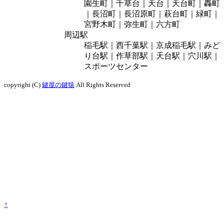
園生町｜千草台｜天台｜天台町｜轟町
｜長沼町｜長沼原町｜萩台町｜緑町｜
宮野木町｜弥生町｜六方町
周辺駅
稲毛駅｜西千葉駅｜京成稲毛駅｜みど
り台駅｜作草部駅｜天台駅｜穴川駅｜
スポーツセンター
copyright (C)
鍵屋の鍵猿
All Rights Reserved
↑