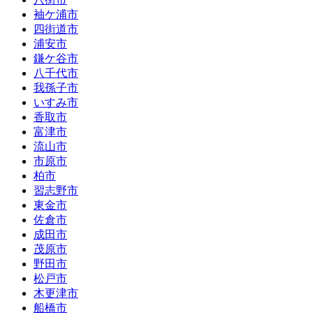
袖ケ浦市
四街道市
浦安市
鎌ケ谷市
八千代市
我孫子市
いすみ市
香取市
富津市
流山市
市原市
柏市
習志野市
東金市
佐倉市
成田市
茂原市
野田市
松戸市
木更津市
船橋市