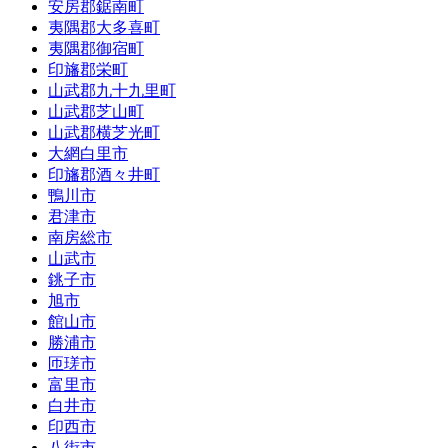
安房郡鋸南町
夷隅郡大多喜町
夷隅郡御宿町
印旛郡栄町
山武郡九十九里町
山武郡芝山町
山武郡横芝光町
大網白里市
印旛郡酒々井町
鴨川市
君津市
南房総市
山武市
銚子市
旭市
館山市
勝浦市
匝瑳市
富里市
白井市
印西市
八街市