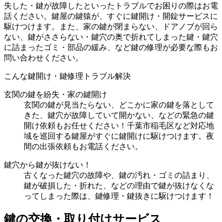
失した・鍵が故障したといったトラブルでお困りの際はお電
話ください。鍵屋の鍵猿が、すぐに鍵開け・開錠サービスに
駆けつけます。また、家の鍵が閉まらない、ドアノブが回ら
ない、鍵がささらない・鍵穴の奥で折れてしまった鍵・鍵穴
に詰まったゴミ・部品の緩み、など鍵の修理が必要な際もお
問い合わせください。
こんな鍵開け・鍵修理トラブル解決
玄関の鍵を紛失・家の鍵開け
玄関の鍵が見当たらない、どこかに家の鍵を落として
きた、鍵穴が故障していて開かない、などの緊急の鍵
開け依頼もお任せください！千葉市稲毛区など対応地
域を巡回する鍵屋がすぐに鍵開けに駆けつけます。夜
間の出張依頼もお電話ください。
鍵穴から鍵が抜けない！
古くなった鍵穴の故障や、鍵の汚れ・ゴミの詰まり、
鍵が破損した・折れた、などの理由で鍵が抜けなくな
ってしまった際は、鍵修理・鍵抜きに駆けつけます！
鍵の交換・取り付け
サービス