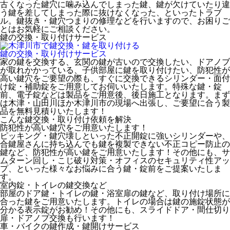
古くなった鍵穴に噛み込んでしまった鍵、鍵が欠けていたり違
う鍵を差してしまった際に抜けなくなった、といったトラブ
ル。鍵抜き・鍵穴つまりの修理などを行いますので、お困りご
とはお気軽にご相談ください。
鍵の交換・取り付け
サービス
鍵の交換・取り付け
サービス
家の鍵を交換する、玄関の鍵が古いので交換したい、ドアノブ
が取れかかっている、子供部屋に鍵を取り付けたい、防犯性が
高い鍵穴をご要望の際も、すぐに交換できるシリンダー・面付
け錠・補助錠をご用意してお伺いいたします。特殊な鍵・錠
前、電子錠などは製品をご用意後、後日施工となります。まず
は木津・山田川ほか木津川市の現場へ出張し、ご要望に合う製
品を無料見積りいたします！
こんな鍵交換・取り付け依頼を解決
防犯性が高い鍵穴をご用意いたします！
ピッキング・鍵穴壊しといった不正開錠に強いシリンダーや、
合鍵屋さんに持ち込んでも鍵を複製できない不正コピー防止の
鍵など、防犯性が高い鍵をご用意いたします！その他にも、サ
ムターン回し・こじ破り対策・オフィスのセキュリティ性アッ
プ、といった様々なお悩みに合う鍵・錠前をご提案いたしま
す。
室内錠・トイレの鍵交換など
部屋のドア鍵・トイレの鍵・浴室扉の鍵など、取り付け場所に
合った鍵をご用意いたします。トイレの場合は鍵の施錠状態が
分かる表示錠がお勧め！その他にも、スライドドア・間仕切り
扉・ドアノブ交換も行います！
車・バイクの鍵作成・鍵開け
サービス