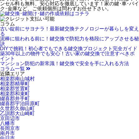
ンセル料も無料、安心対応を徹底しています！家の鍵･車･バイ
ク･金庫など、ご依頼個所は問わずお任せ下さい。
コラム
古い錠前にサヨナラ！最新鍵交換テクノロジーが暮らしを変え
る
泥棒に狙われる前に！鍵交換で防犯力を格段にアップさせる秘
訣
DIYで挑戦！初心者でもできる鍵交換プロジェクト完全ガイド
築30年以上の物件でも安心！古い家の鍵交換で注意すべきポ
イント
マンション防犯の新常識！鍵交換で安全を手に入れる方法
コラム一覧
近隣エリア
相楽郡南山城村
相楽郡精華町
相楽郡笠置町
相楽郡和束町
綴喜郡井手町
綴喜郡宇治田原町
久世郡久御山町
乙訓郡大山崎町
京田辺市
八幡市
長岡京市
南丹市
向日市