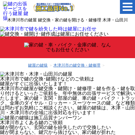
木津川市の鍵屋 鍵交換・家の鍵を開ける・鍵修理 木津・山田川
鍵屋の鍵猿
木津川市の鍵交換・鍵修理
木津川市
で鍵の交換･鍵開けなどのご依頼は
鍵屋がすぐに出張いたします！
木津川市の鍵屋が鍵交換・鍵開け・鍵修理・鍵を作る・鍵を取
り付けるといったご依頼を、年中無休の出張サービスで解決い
たします。家の鍵・玄関・部屋の鍵、車の鍵・バイク・トラッ
ク、金庫のダイヤル・ロッカー・スーツケースの鍵、など種類
は問わずお気軽にご相談ください。鍵屋の鍵猿は、木津・山田
川・木津川市の全域に出張対応を行います！
木津川市
よくある鍵のご依頼
鍵が開かない、玄関の鍵を紛失したので交換したい
鍵が閉まらない、鍵穴から抜けない、家の鍵が折れた