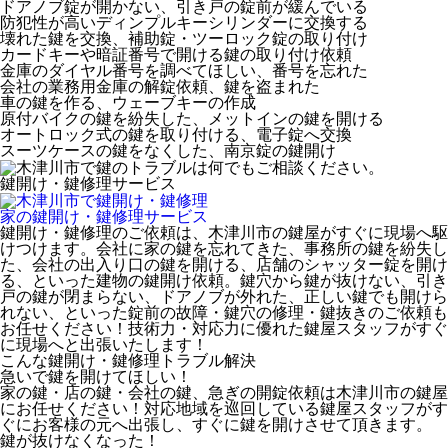
ドアノブ錠が開かない、引き戸の錠前が緩んでいる
防犯性が高いディンプルキーシリンダーに交換する
壊れた鍵を交換、補助錠・ツーロック錠の取り付け
カードキーや暗証番号で開ける鍵の取り付け依頼
金庫のダイヤル番号を調べてほしい、番号を忘れた
会社の業務用金庫の解錠依頼、鍵を盗まれた
車の鍵を作る、ウェーブキーの作成
原付バイクの鍵を紛失した、メットインの鍵を開ける
オートロック式の鍵を取り付ける、電子錠へ交換
スーツケースの鍵をなくした、南京錠の鍵開け
鍵開け・鍵修理
サービス
家の鍵開け・鍵修理
サービス
鍵開け・鍵修理のご依頼は、木津川市の鍵屋がすぐに現場へ駆
けつけます。会社に家の鍵を忘れてきた、事務所の鍵を紛失し
た、会社の出入り口の鍵を開ける、店舗のシャッター錠を開け
る、といった建物の鍵開け依頼。鍵穴から鍵が抜けない、引き
戸の鍵が閉まらない、ドアノブが外れた、正しい鍵でも開けら
れない、といった錠前の故障・鍵穴の修理・鍵抜きのご依頼も
お任せください！技術力・対応力に優れた鍵屋スタッフがすぐ
に現場へと出張いたします！
こんな鍵開け・鍵修理トラブル解決
急いで鍵を開けてほしい！
家の鍵・店の鍵・会社の鍵、急ぎの開錠依頼は木津川市の鍵屋
にお任せください！対応地域を巡回している鍵屋スタッフがす
ぐにお客様の元へ出張し、すぐに鍵を開けさせて頂きます。
鍵が抜けなくなった！