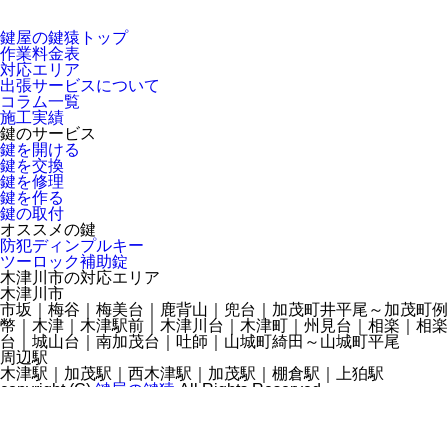
鍵屋の鍵猿トップ
作業料金表
対応エリア
出張サービスについて
コラム一覧
施工実績
鍵のサービス
鍵を開ける
鍵を交換
鍵を修理
鍵を作る
鍵の取付
オススメの鍵
防犯ディンプルキー
ツーロック補助錠
木津川市の対応エリア
木津川市
市坂｜梅谷｜梅美台｜鹿背山｜兜台｜加茂町井平尾～加茂町例
幣｜木津｜木津駅前｜木津川台｜木津町｜州見台｜相楽｜相楽
台｜城山台｜南加茂台｜吐師｜山城町綺田～山城町平尾
周辺駅
木津駅｜加茂駅｜西木津駅｜加茂駅｜棚倉駅｜上狛駅
copyright (C)
鍵屋の鍵猿
All Rights Reserved