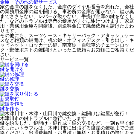
金庫・その他の鍵
サービス
家の金庫の鍵をなくした、金庫のダイヤル番号を忘れた、会社
の業務用金庫の鍵を開ける、事務所の金庫が開かない、鍵が奥
までささらない、レバーが動かない、手提げ金庫の鍵をなくし
た、などのトラブルは専門の鍵屋がすぐに駆けつけます。家庭
用・業務用金庫を開錠後、別途料金にて廃棄依頼も請けたまわ
ります。
その他にも、スーツケース・キャリーバック・アタッシュケー
スなど鞄類の鍵開け、机の鍵・オフィスデスク・引き出し・キ
ャビネット・ロッカーの鍵、南京錠・自転車のチェーンロッ
ク・郵便ポストの鍵開けといったご依頼もお気軽にご相談くだ
さい。
サービス一覧
鍵を開ける
鍵の修理
鍵を交換
新規取付
鍵を作る
木津川市
の鍵トラブルに急行いたします
鍵を紛失した、鍵開け・鍵作成・鍵の交換など、一刻も早く解
決したいトラブルは、木津川市に出張する鍵屋の鍵猿までご連
絡ください。出張費無料・お見積り無料・お見積りの際はキャ