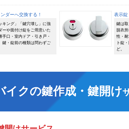
リンダーへ交換する！
表示錠
ッキング」「鍵穴壊し」に強
鍵は取
ダーや面付け錠をご用意いた
脱衣所
勝手口・室内ドア・引き戸・
性・耐
、鍵・錠前の種類は問わずご
ト錠・
ど。
バイクの鍵作成・鍵開け
鍵開け
サービス