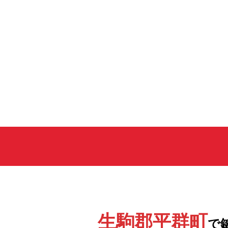
生駒郡平群町
で