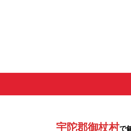
宇陀郡御杖村
で