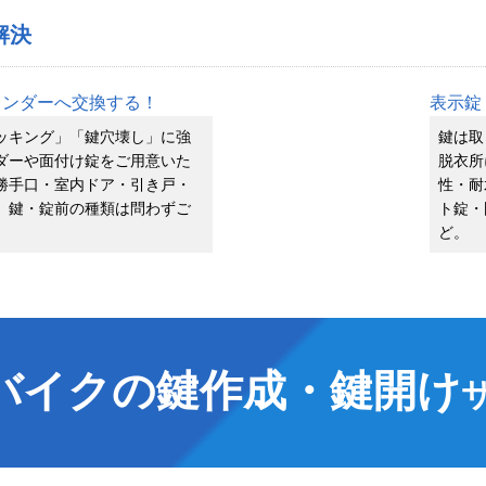
解決
リンダーへ交換する！
表示錠
ッキング」「鍵穴壊し」に強
鍵は取
ダーや面付け錠をご用意いた
脱衣所
勝手口・室内ドア・引き戸・
性・耐
、鍵・錠前の種類は問わずご
ト錠・
ど。
バイクの鍵作成・鍵開け