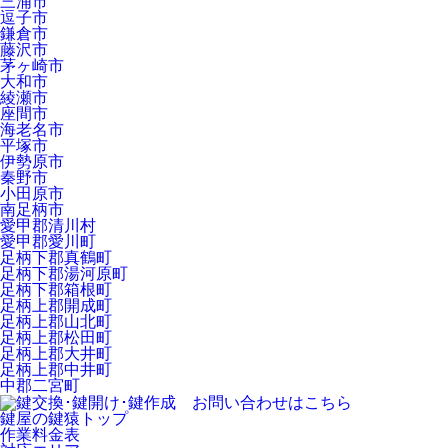
三浦市
逗子市
鎌倉市
藤沢市
茅ヶ崎市
大和市
綾瀬市
座間市
海老名市
平塚市
伊勢原市
秦野市
小田原市
南足柄市
愛甲郡清川村
愛甲郡愛川町
足柄下郡真鶴町
足柄下郡湯河原町
足柄下郡箱根町
足柄上郡開成町
足柄上郡山北町
足柄上郡松田町
足柄上郡大井町
足柄上郡中井町
中郡二宮町
鍵屋の鍵猿トップ
作業料金表