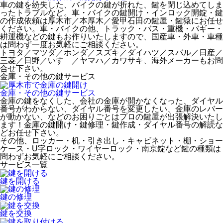
車の鍵を紛失した、バイクの鍵が折れた、鍵を閉じ込めてしま
ったトラブルなど。車・バイクの鍵開け・インロック開錠・鍵
の作成依頼は厚木市／本厚木／愛甲石田の鍵屋・鍵猿にお任せ
ください。車・バイクの他、トラック・バス・重機・バギー・
耕運機などの鍵もお作りいたしますので、国産車・外車・車種
は問わず一度お気軽にご相談ください。
トヨタ／マツダ／ホンダ／スズキ／ダイハツ／スバル／日産／
三菱／日野／いすゞ／ヤマハ／カワサキ、海外メーカーもお問
合せ下さい。
金庫・その他の鍵
サービス
金庫・その他の鍵
サービス
金庫の鍵をなくした、会社の金庫が開かなくなった、ダイヤル
番号がわからない、ダイヤル番号を変更したい、金庫のレバー
が動かない、などのお困りごとはプロの鍵屋が出張解決いたし
ます！金庫の鍵開け・鍵修理・鍵作成・ダイヤル番号の解読な
どお任せ下さい。
その他、ロッカー・机・引き出し・キャビネット・棚・ショー
ケース・U字ロック・ワイヤーロック・南京錠など鍵の種類は
問わずお気軽にご相談ください。
サービス一覧
鍵を開ける
鍵の修理
鍵を交換