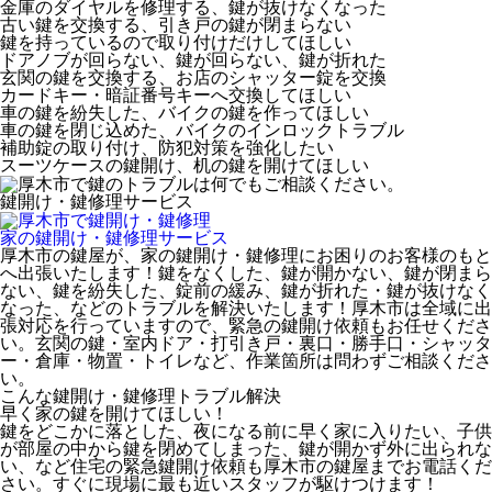
金庫のダイヤルを修理する、鍵が抜けなくなった
古い鍵を交換する、引き戸の鍵が閉まらない
鍵を持っているので取り付けだけしてほしい
ドアノブが回らない、鍵が回らない、鍵が折れた
玄関の鍵を交換する、お店のシャッター錠を交換
カードキー・暗証番号キーへ交換してほしい
車の鍵を紛失した、バイクの鍵を作ってほしい
車の鍵を閉じ込めた、バイクのインロックトラブル
補助錠の取り付け、防犯対策を強化したい
スーツケースの鍵開け、机の鍵を開けてほしい
鍵開け・鍵修理
サービス
家の鍵開け・鍵修理
サービス
厚木市の鍵屋が、家の鍵開け・鍵修理にお困りのお客様のもと
へ出張いたします！鍵をなくした、鍵が開かない、鍵が閉まら
ない、鍵を紛失した、錠前の緩み、鍵が折れた・鍵が抜けなく
なった、などのトラブルを解決いたします！厚木市は全域に出
張対応を行っていますので、緊急の鍵開け依頼もお任せくださ
い。玄関の鍵・室内ドア・打引き戸・裏口・勝手口・シャッタ
ー・倉庫・物置・トイレなど、作業箇所は問わずご相談くださ
い。
こんな鍵開け・鍵修理トラブル解決
早く家の鍵を開けてほしい！
鍵をどこかに落とした、夜になる前に早く家に入りたい、子供
が部屋の中から鍵を閉めてしまった、鍵が開かず外に出られな
い、など住宅の緊急鍵開け依頼も厚木市の鍵屋までお電話くだ
さい。すぐに現場に最も近いスタッフが駆けつけます！