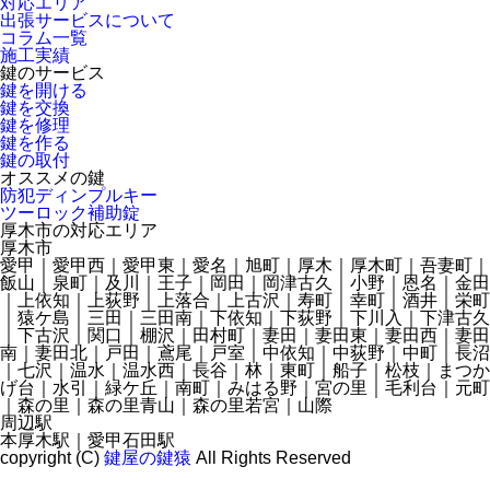
対応エリア
出張サービスについて
コラム一覧
施工実績
鍵のサービス
鍵を開ける
鍵を交換
鍵を修理
鍵を作る
鍵の取付
オススメの鍵
防犯ディンプルキー
ツーロック補助錠
厚木市の対応エリア
厚木市
愛甲｜愛甲西｜愛甲東｜愛名｜旭町｜厚木｜厚木町｜吾妻町｜
飯山｜泉町｜及川｜王子｜岡田｜岡津古久｜小野｜恩名｜金田
｜上依知｜上荻野｜上落合｜上古沢｜寿町｜幸町｜酒井｜栄町
｜猿ケ島｜三田｜三田南｜下依知｜下荻野｜下川入｜下津古久
｜下古沢｜関口｜棚沢｜田村町｜妻田｜妻田東｜妻田西｜妻田
南｜妻田北｜戸田｜鳶尾｜戸室｜中依知｜中荻野｜中町｜長沼
｜七沢｜温水｜温水西｜長谷｜林｜東町｜船子｜松枝｜まつか
げ台｜水引｜緑ケ丘｜南町｜みはる野｜宮の里｜毛利台｜元町
｜森の里｜森の里青山｜森の里若宮｜山際
周辺駅
本厚木駅｜愛甲石田駅
copyright (C)
鍵屋の鍵猿
All Rights Reserved