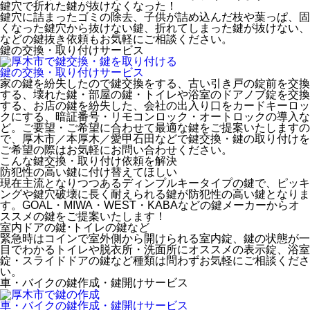
鍵穴で折れた鍵が抜けなくなった！
鍵穴に詰まったゴミの除去、子供が詰め込んだ枝や葉っぱ、固
くなった鍵穴から抜けない鍵、折れてしまった鍵が抜けない、
などの鍵抜き依頼もお気軽にご相談ください。
鍵の交換・取り付け
サービス
鍵の交換・取り付け
サービス
家の鍵を紛失したので鍵交換をする、古い引き戸の錠前を交換
する、壊れた鍵・部屋の鍵・トイレや浴室のドアノブ錠を交換
する、お店の鍵を紛失した、会社の出入り口をカードキーロッ
クにする、暗証番号・リモコンロック・オートロックの導入な
ど。ご要望・ご希望に合わせて最適な鍵をご提案いたしますの
で、厚木市／本厚木／愛甲石田などで鍵交換・鍵の取り付けを
ご希望の際はお気軽にお問い合わせください。
こんな鍵交換・取り付け依頼を解決
防犯性の高い鍵に付け替えてほしい
現在主流となりつつあるディンプルキータイプの鍵で、ピッキ
ングや鍵穴破壊に長く耐えられる鍵が防犯性の高い鍵となりま
す。GOAL・MIWA・WEST・KABAなどの鍵メーカーからオ
ススメの鍵をご提案いたします！
室内ドアの鍵･トイレの鍵など
緊急時はコインで室外側から開けられる室内錠、鍵の状態が一
目でわかるトイレや脱衣所・洗面所にオススメの表示錠、浴室
錠・スライドドアの鍵など種類は問わずお気軽にご相談くださ
い。
車・バイクの鍵作成・鍵開け
サービス
車・バイクの鍵作成・鍵開け
サービス