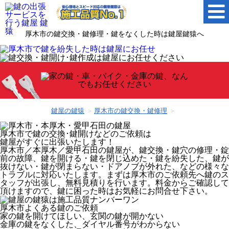
厚木市の鍵交換・鍵修理・鍵をなくした時は鍵屋鍵猿へ
鍵屋の鍵猿
厚木市の鍵交換・鍵修理
厚木市
で鍵の交換･鍵開けなどのご依頼は
鍵屋がすぐに出張いたします！
厚木市／本厚木／愛甲石田の鍵屋が、鍵交換・鍵穴の修理・錠
前の故障、鍵を開ける・鍵を閉じ込めた・鍵を紛失した、鍵が
抜けない・鍵が閉まらない・ドアノブが外れた、などの様々な
トラブルに対応いたします。まずは厚木市のご依頼先へ鍵のス
タッフが出張し、無料見積りを行います。料金からご確認して
頂けますので、鍵に困った時はお気軽にお問合せ下さい。
厚木市
よくある鍵のご依頼
家の鍵を開けてほしい、玄関の鍵が開かない
金庫の鍵をなくした、ダイヤル番号がわからない