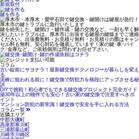
新規取付
鍵を作る
厚木市
の鍵トラブルに急行いたします
鍵を紛失した、鍵開け・鍵作成・鍵の交換など、一刻も早く解
決したいトラブルは、厚木市に出張する鍵屋の鍵猿までご連絡
ください。出張費無料・お見積り無料・お見積りの際はキャン
セル料も無料、安心対応を徹底しています！家の鍵･車･バイ
ク･金庫など、ご依頼個所は問わずお任せ下さい。
コラム
古い錠前にサヨナラ！最新鍵交換テクノロジーが暮らしを変え
る
泥棒に狙われる前に！鍵交換で防犯力を格段にアップさせる秘
訣
DIYで挑戦！初心者でもできる鍵交換プロジェクト完全ガイド
築30年以上の物件でも安心！古い家の鍵交換で注意すべきポ
イント
マンション防犯の新常識！鍵交換で安全を手に入れる方法
コラム一覧
近隣エリア
中郡大磯町
高座郡寒川町
三浦郡葉山町
川崎市川崎区