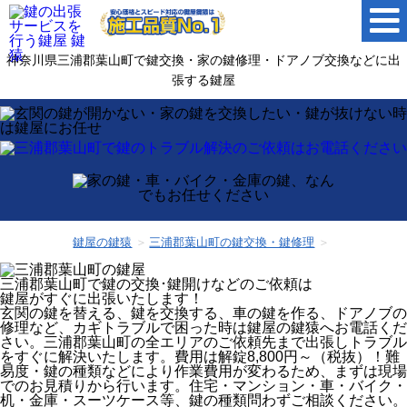
神奈川県三浦郡葉山町で鍵交換・家の鍵修理・ドアノブ交換などに出
張する鍵屋
鍵屋の鍵猿
三浦郡葉山町の鍵交換・鍵修理
三浦郡葉山町
で鍵の交換･鍵開けなどのご依頼は
鍵屋がすぐに出張いたします！
玄関の鍵を替える、鍵を交換する、車の鍵を作る、ドアノブの
修理など、カギトラブルで困った時は鍵屋の鍵猿へお電話くだ
さい。三浦郡葉山町の全エリアのご依頼先まで出張しトラブル
をすぐに解決いたします。費用は解錠8,800円～（税抜）！難
易度・鍵の種類などにより作業費用が変わるため、まずは現場
でのお見積りから行います。住宅・マンション・車・バイク・
机・金庫・スーツケース等、鍵の種類問わずご相談ください。