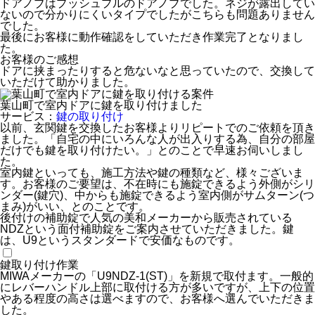
ドアノブはプッシュプルのドアノブでした。ネジが露出してい
ないので分かりにくいタイプでしたがこちらも問題ありません
でした。
最後にお客様に動作確認をしていただき作業完了となりまし
た。
お客様のご感想
ドアに挟まったりすると危ないなと思っていたので、交換して
いただけて助かりました。
葉山町で室内ドアに鍵を取り付けました
サービス：
鍵の取り付け
以前、玄関鍵を交換したお客様よりリピートでのご依頼を頂き
ました。「自宅の中にいろんな人が出入りする為、自分の部屋
だけでも鍵を取り付けたい。」とのことで早速お伺いしまし
た。
室内鍵といっても、施工方法や鍵の種類など、様々ございま
す。お客様のご要望は、不在時にも施錠できるよう外側がシリ
ンダー(鍵穴)、中からも施錠できるよう室内側がサムターン(つ
まみ)がいい、とのことです。
後付けの補助錠で人気の美和メーカーから販売されている
NDZという面付補助錠をご案内させていただきました。鍵
は、U9というスタンダードで安価なものです。
鍵取り付け作業
MIWAメーカーの「U9NDZ-1(ST)」を新規で取付ます。一般的
にレバーハンドル上部に取付ける方が多いですが、上下の位置
やある程度の高さは選べますので、お客様へ選んでいただきま
した。