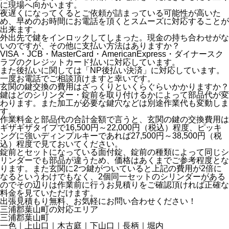
に現場へ向かいます。
夜遅くになってくるとご依頼が詰まっている可能性が高いた
め、早めのお時間にお電話を頂くとスムーズに対応することが
出来ます。
外出先で鍵をインロックしてしまった。現金の持ち合わせがな
いのですが、その他に支払い方法はありますか？
VISA・JCB・MasterCard・AmericanExpress・ダイナースク
ラブのクレジットカード払いに対応しています。
また後払いに関しては「NP後払い決済」に対応しています。
一度お電話でご相談頂けますと幸いです。
玄関の鍵交換の費用はざっくりといくらぐらいかかりますか？
鍵はどのシリンダー・錠前を取り付けるかによって部品代が変
わります。また加工が必要な鍵穴などは別途作業代も変動しま
す。
作業料金と部品代の合計金額で言うと、玄関の鍵の交換費用は
ギザギザタイプで16,500円～22,000円（税込）程度、ピッキ
ングに強いディンプルキーであれば27,500円～38,500円（税
込）程度で見ておいてください。
錠前とセットになっている面付錠、錠前の種類によって同じシ
リンダーでも部品が違うため、価格はあくまでご参考程度とな
ります。また玄関に2つ鍵がついていると上記の費用が2倍に
なるというわけでもなく、2個同一セットのシリンダーがある
のでその辺りは作業前に行うお見積りをご確認頂ければ正確な
料金を見ていただけます。
出張見積もり無料、お気軽にお問い合わせください！
三浦郡葉山町の
対応エリア
三浦郡葉山町
一色｜上山口｜木古庭｜下山口｜長柄｜堀内