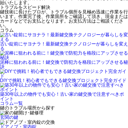
始いたします。
トラブルをスピード解決
鍵技術に長けたプロが、トラブル個所を見極め迅速に作業を行
います。作業完了後、作業箇所をご確認して頂き、現金または
カードなどでお支払となります。お支払方法はご相談くださ
い。
コラム
古い錠前にサヨナラ！最新鍵交換テクノロジーが暮らしを変え
る
泥棒に狙われる前に！鍵交換で防犯力を格段にアップさせる秘
訣
DIYで挑戦！初心者でもできる鍵交換プロジェクト完全ガイド
築30年以上の物件でも安心！古い家の鍵交換で注意すべきポ
イント
コラム一覧
鍵のトラブル場所から探す
玄関の鍵
ドアノブ・室内錠