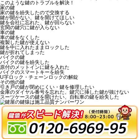
このような鍵のトラブルを解決！
家
の鍵
家の鍵を紛失したので交換する
鍵が開かない、鍵を開けてほしい
鍵を会社に忘れた、鍵が回らない
玄関の鍵穴に鍵が入らない
車
の鍵
車の鍵をなくした
複製した鍵が使えない
鍵を中に入れたままロックした
鍵が折れてしまった
バイク
の鍵
バイクの鍵を紛失した
原付のメットインに鍵を入れた
バイクのスマートキーを紛失
U字ロック・チェーンロックの解錠
その他
の鍵
引き戸の鍵が閉めにくい・鍵を修理したい
金庫のダイヤル番号を忘れた、鍵穴に挿した鍵が抜けない
スーツケースの鍵を開けたい、自転車の鍵を紛失した