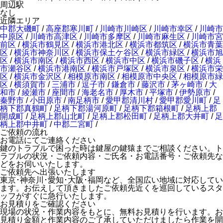
周辺駅
なし
近隣エリア
中郡大磯町
/
高座郡寒川町
/
川崎市川崎区
/
川崎市幸区
/
川崎市
中原区
/
川崎市高津区
/
川崎市多摩区
/
川崎市麻生区
/
川崎市宮
前区
/
横浜市鶴見区
/
横浜市港北区
/
横浜市都筑区
/
横浜市青葉
区
/
横浜市神奈川区
/
横浜市保土ケ谷区
/
横浜市緑区
/
横浜市旭
区
/
横浜市南区
/
横浜市西区
/
横浜市中区
/
横浜市磯子区
/
横浜
市瀬谷区
/
横浜市港南区
/
横浜市戸塚区
/
横浜市泉区
/
横浜市栄
区
/
横浜市金沢区
/
相模原市南区
/
相模原市中央区
/
相模原市緑
区
/
横須賀市
/
三浦市
/
逗子市
/
鎌倉市
/
藤沢市
/
茅ヶ崎市
/
大
和市
/
綾瀬市
/
座間市
/
海老名市
/
厚木市
/
平塚市
/
伊勢原市
/
秦野市
/
小田原市
/
南足柄市
/
愛甲郡清川村
/
愛甲郡愛川町
/
足
柄下郡真鶴町
/
足柄下郡湯河原町
/
足柄下郡箱根町
/
足柄上郡
開成町
/
足柄上郡山北町
/
足柄上郡松田町
/
足柄上郡大井町
/
足
柄上郡中井町
/
中郡二宮町
/
ご依頼の流れ
お電話にてご連絡ください
鍵のトラブルで困った時は鍵屋の鍵猿までご相談ください。ト
ラブルの状況・ご依頼内容・ご氏名・お電話番号・ご依頼先な
どをお伺いいたします。
ご依頼先へ出張いたします
東京･神奈川･愛知･大阪･福岡など、全国広い地域に対応してい
ます。お伝えして頂きましたご依頼先近くを巡回しているスタ
ッフがすぐに急行いたします。
お見積りをご確認ください
現場の状況・作業内容をもとに、無料お見積りを行います。お
見積り金額と作業内容のご了承していただけましたら作業を開