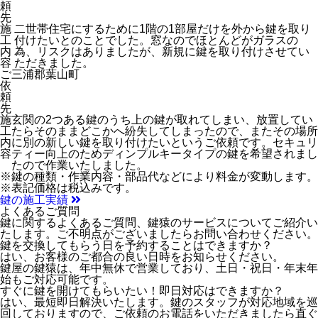
頼
先
施
二世帯住宅にするために1階の1部屋だけを外から鍵を取り
工
付けたいとのことでした。窓なのでほとんどがガラスの
内
為、リスクはありましたが、新規に鍵を取り付けさせてい
容
ただきました。
ご
三浦郡葉山町
依
頼
先
施
玄関の2つある鍵のうち上の鍵が取れてしまい、放置してい
工
たらそのままどこかへ紛失してしまったので、またその場所
内
に別の新しい鍵を取り付けたいというご依頼です。セキュリ
容
ティー向上のためディンプルキータイプの鍵を希望されまし
たので作業いたしました。
※鍵の種類・作業内容・部品代などにより料金が変動します。
※表記価格は税込みです。
鍵の施工実績
よくあるご質問
鍵に関するよくあるご質問、鍵猿のサービスについてご紹介い
たします。ご不明点がございましたらお問い合わせください。
鍵を交換してもらう日を予約することはできますか？
はい、お客様のご都合の良い日時をお知らせください。
鍵屋の鍵猿は、
年中無休で営業しており、土日・祝日・年末年
始
もご対応可能です。
すぐに鍵を開けてもらいたい！即日対応はできますか？
はい、最短即日解決いたします。鍵のスタッフが対応地域を巡
回しておりますので、ご依頼のお電話をいただきましたら直ぐ