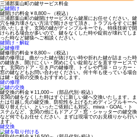
三浦郡葉山町の
鍵サービス料金
鍵開けの料金
￥8,800～（税込）
三浦郡葉山町の鍵開けサービスなら鍵屋にお任せください。鍵
穴を極力壊さない方法で開けさせて頂き、トラブルをすぐに解
消いたします。玄関の鍵がディンプルキーでも、特殊技術で開
けられる場合が多いので、鍵をなくした時や錠前が壊れてしま
った時など鍵猿へご相談ください。
鍵開け・解錠
鍵修理の料金
￥8,800～（税込）
鍵の修理は、曲がった鍵が抜けない時や折れた鍵が詰まった時
の鍵抜き、開けにくい・閉めにくい錠前などを直すサービスで
す。玄関のドア・引き戸の鍵修理、トイレや門扉・ロッカー・
窓の鍵などもお問い合わせください。何十年も使っている場合
は鍵・錠前の交換もおすすめします。
鍵の修理
鍵交換の料金
￥11,000～（部品代別･税込）
玄関の鍵をなくした時はすぐに新しい鍵へ交換いたします。ま
たは引越し先の鍵交換、防犯性を上げるためディンプルキーへ
取り替えたい、といったご依頼にも対応。miwa・GOAL・ト
ステムなど、玄関の他にもドアノブ・窓・シャッターの鍵交換
など何でもお任せください。まずは現場でのお見積りから行い
ます。
鍵交換
鍵取付の料金
￥16,500～（部品代別･税込）