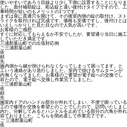
使いやすいであろう目線より少し下側に設置することになりま
した。面付補助錠は、彫込錠と違い後付けタイプですので、工
事時間が短いのもメリットの1つです。
まずは扉に貫通穴を開けて、その後室内側の錠の取付け、スト
ライクを取付ければ完成です。価格も安価ですし、後付けとは
いえしっかりした見た目なので人気が高いです。
お客様のご感想
すぐに対応してもらえるか不安でしたが、要望通り当日に施工
していただき満足です。
三浦郡葉山町での出張対応例
ご
三浦郡葉山町
依
頼
先
施
内側から鍵が掛けられなくなってしまって困ってます。と
工
いう連絡があり急行しました。室内で掛けるサムターンが
内
無くなってました。お客様のご要望が電子錠への交換でし
容
たので、電子錠へ交換し作業完了しました。
ご
三浦郡葉山町
依
頼
先
施
室内ドアのハンドル部分が外れてしまい、不便で困っている
工
ので修理か交換を希望とのことでしたので、訪問いたしまし
内
た。分解してみるとハンドルを止めている部分の六角が外れ
容
ておりました。こちらを閉め直して作業完了です。
ご
三浦郡葉山町
依