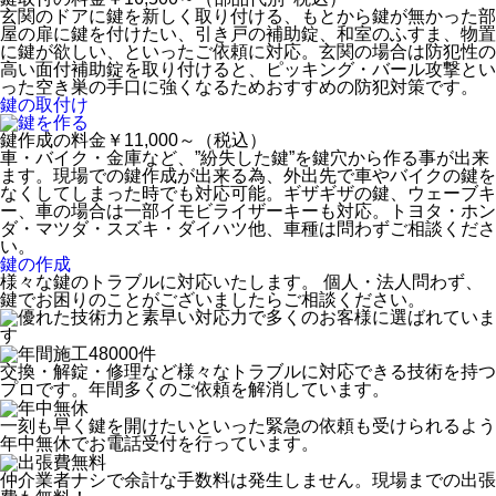
玄関のドアに鍵を新しく取り付ける、もとから鍵が無かった部
屋の扉に鍵を付けたい、引き戸の補助錠、和室のふすま、物置
に鍵が欲しい、といったご依頼に対応。玄関の場合は防犯性の
高い面付補助錠を取り付けると、ピッキング・バール攻撃とい
った空き巣の手口に強くなるためおすすめの防犯対策です。
鍵の取付け
鍵作成の料金
￥11,000～（税込）
車・バイク・金庫など、”紛失した鍵”を鍵穴から作る事が出来
ます。現場での鍵作成が出来る為、外出先で車やバイクの鍵を
なくしてしまった時でも対応可能。ギザギザの鍵、ウェーブキ
ー、車の場合は一部イモビライザーキーも対応。トヨタ・ホン
ダ・マツダ・スズキ・ダイハツ他、車種は問わずご相談くださ
い。
鍵の作成
様々な鍵のトラブルに対応いたします。
個人・法人問わず、
鍵でお困りのことがございましたらご相談ください。
交換・解錠・修理など様々なトラブルに対応できる技術を持つ
プロです。年間多くのご依頼を解消しています。
一刻も早く鍵を開けたいといった緊急の依頼も受けられるよう
年中無休でお電話受付を行っています。
仲介業者ナシで余計な手数料は発生しません。現場までの出張