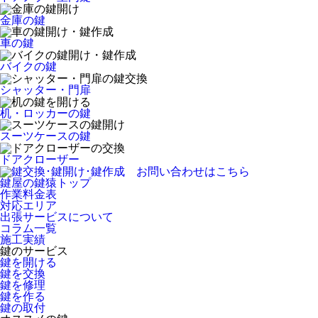
金庫の鍵
車の鍵
バイクの鍵
シャッター・門扉
机・ロッカーの鍵
スーツケースの鍵
ドアクローザー
鍵屋の鍵猿トップ
作業料金表
対応エリア
出張サービスについて
コラム一覧
施工実績
鍵のサービス
鍵を開ける
鍵を交換
鍵を修理
鍵を作る
鍵の取付