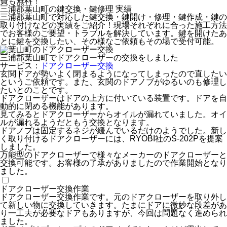
費も無料！
三浦郡葉山町の鍵交換・鍵修理 実績
三浦郡葉山町で対応した鍵交換・鍵開け・修理・鍵作成・鍵の
取り付けなどの実績をご紹介！現場それぞれに合った施工方法
でお客様のご要望・トラブルを解決しています。鍵を開けたあ
とに鍵を交換したい、その様なご依頼もその場で受付可能。
三浦郡葉山町でドアクローザーの交換をしました
サービス：
ドアクローザー交換
玄関ドアが勢いよく閉まるようになってしまったので直したい
というご依頼です。また、玄関のドアノブがゆるいのも修理し
たいとのことです。
ドアクローザーはドアの上方に付いている装置です。ドアを自
動的に閉める機能があります。
見てみるとドアクローザーからオイルが漏れていました。オイ
ルが漏れるようだともう交換となります。
ドアノブは固定するネジが緩んでいるだけのようでした。新し
く取り付けるドアクローザーには、RYOBI社のS-202Pを提案
しました。
万能型のドアクローザーで様々なメーカーのドアクローザーと
交換可能です。お客様の了承がありましたので作業開始となり
ました。
ドアクローザー交換作業
ドアクローザー交換作業です。元のドアクローザーを取り外し
て新しい物に交換していきます。たまにドアに微妙な段差があ
り一工夫が必要なドアもありますが、今回は問題なく進められ
ました。